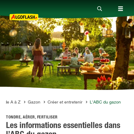
Nos produits
Conseils
Thèmes
Qui sommes-nous ?
ge de A à Z
Gazon
Créer et entretenir
L'ABC du gazon
TONDRE, AÉRER, FERTILISER
Promotions
Les informations essentielles dans