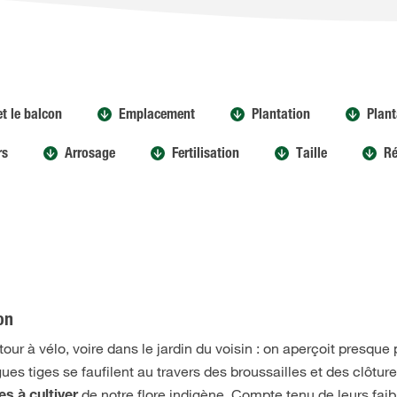
et le balcon
Emplacement
Plantation
Plant
rs
Arrosage
Fertilisation
Taille
Ré
on
our à vélo, voire dans le jardin du voisin : on aperçoit presque 
es tiges se faufilent au travers des broussailles et des clôture
de notre flore indigène. Compte tenu de leurs faib
es à cultiver