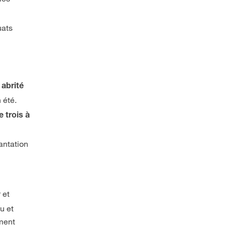
uats
 abrité
 été.
 trois à
antation
 et
u et
ement