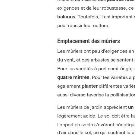
exigences et de leur robustesse, ce
. Toutefois, il est importa
balcons
pour réussir leur culture.
Emplacement des mûriers
Les mûriers ont peu d’exigences en
, et ces arbustes se sentent 
du vent
Pour les variétés à port semi-érigé, 
. Pour les variétés à
quatre mètres
également
différentes vari
planter
aussi diverse favorise la pollinisati
Les mûriers de jardin apprécient
un
légèrement acide. Le sol doit être
h
l'apport de sable s’avèrent bénéfique
d’air dans le sol, ce qui soutient l