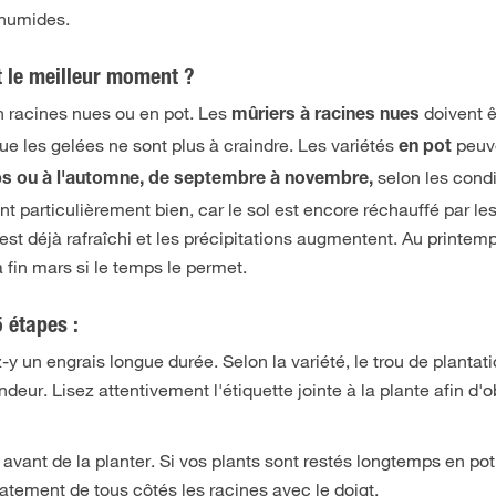
s humides.
t le meilleur moment ?
n racines nues ou en pot. Les
doivent ê
mûriers à racines nues
que les gelées ne sont plus à craindre. Les variétés
peuv
en pot
selon les condi
s ou à l'automne, de septembre à novembre,
 particulièrement bien, car le sol est encore réchauffé par le
est déjà rafraîchi et les précipitations augmentent. Au printemp
 fin mars si le temps le permet.
5 étapes :
-y un engrais longue durée. Selon la variété, le trou de plantat
eur. Lisez attentivement l'étiquette jointe à la plante afin d'o
vant de la planter. Si vos plants sont restés longtemps en pot
catement de tous côtés les racines avec le doigt.