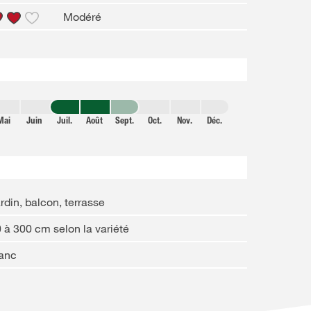
Modéré
Mai
Juin
Juil.
Août
Sept.
Oct.
Nov.
Déc.
rdin, balcon, terrasse
 à 300 cm selon la variété
lanc