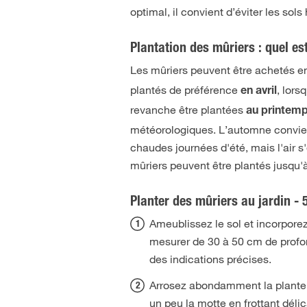
optimal, il convient d’éviter les sol
Plantation des mûriers : quel es
Les mûriers peuvent être achetés e
plantés de préférence
, lors
en avril
revanche être plantées
au printemp
météorologiques. L’automne convient
chaudes journées d'été, mais l'air s'
mûriers peuvent être plantés jusqu'à
Planter des mûriers au jardin - 
Ameublissez le sol et incorporez
mesurer de 30 à 50 cm de profond
des indications précises.
Arrosez abondamment la plante a
un peu la motte en frottant déli