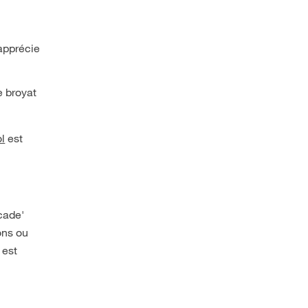
 apprécie
e broyat
l
est
cade'
ons ou
 est