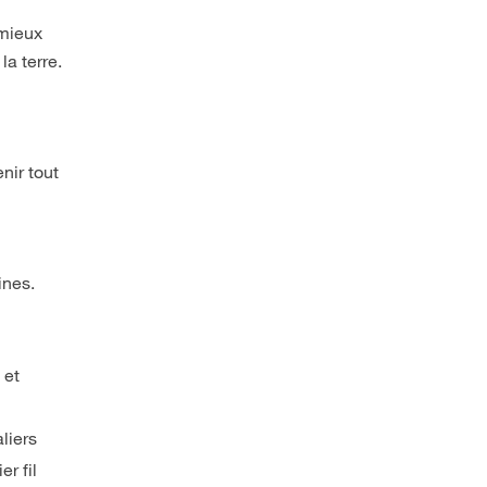
 mieux
la terre.
nir tout
ines.
 et
liers
r fil