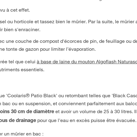
vu à cet effet.
l ou horticole et tassez bien le mûrier. Par la suite, le mûrier
r bien s'enraciner.
avec une couche de compost d'écorces de pin, de feuillage ou d
e tonte de gazon pour limiter l’évaporation.
urée tel que celui
à base de laine du mouton Algoflash Naturaso
nutriments essentiels.
que 'Coolaris® Patio Black' ou retombant telles que 'Black Cas
en bac ou en suspension, et conviennent parfaitement aux balc
et avoir un volume de 25 à 30 litres. Il
oins 30 cm de diamètre
pour que l'eau en excès puisse être évacuée.
rous de drainage
r un mûrier en bac :