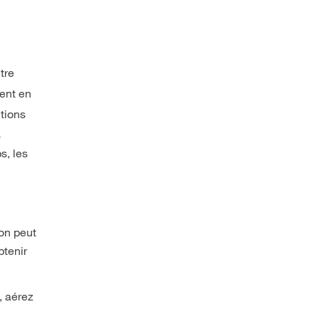
tre
ent en
tions
s
s, les
ion peut
btenir
, aérez