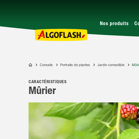
Nos produits
C
Conseils
Portraits de plantes
Jardin comestible
Mûri
ALGOFLASH
CARACTÉRISTIQUES
Mûrier