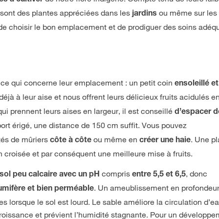
 sont des plantes appréciées dans les
ou même sur les
jardins
nt de choisir le bon emplacement et de prodiguer des soins adéq
 ce qui concerne leur emplacement : un petit coin
ensoleillé et
déjà à leur aise et nous offrent leurs délicieux fruits acidulés en
qui prennent leurs aises en largeur, il est conseillé
d’espacer de
 port érigé, une distance de 150 cm suffit. Vous pouvez
étés de mûriers
ou même en
. Une pl
côte à côte
créer une haie
on croisée et par conséquent une meilleure mise à fruits.
compris
, donc
 sol peu calcaire avec un pH
entre 5,5 et 6,5
. Un ameublissement en profondeur
umifère et bien perméable
s lorsque le sol est lourd. Le sable améliore la circulation d’ea
a croissance et prévient l’humidité stagnante. Pour un développ