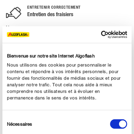
ENTRETENIR CORRECTEMENT
Entretien des fraisiers
L'arrosage :
Arrosez abondamment sur sols sableux, en particulier en
période de faibles précipitations. Il est important
d'effectuer un arrosage régulier pour les nouvelles
Bienvenue sur notre site Internet Algoflash
plantations. Les jeunes plants ont besoin de
Nous utilisons des cookies pour personnaliser le
suffisamment d’eau pour leur développement. Mais
contenu et répondre à vos intérêts personnels, pour
attention, les plants plus âgés ne doivent pas non plus
fournir des fonctionnalités de médias sociaux et pour
manquer d’eau entre la floraison et la récolte. Pour
analyser notre trafic. Tout cela nous aide à mieux
prévenir la pourriture, il est préférable d’arroser
comprendre nos utilisateurs et à évoluer en
permanence dans le sens de vos intérêts.
brièvement le matin avant et pendant la récolte, pour
que les fruits aient séché d’ici le soir.
Sélection
Quel engrais utiliser pour les fraisiers ?
Nécessaires
du
Pour une récolte abondante et de délicieuses fraises
consentement