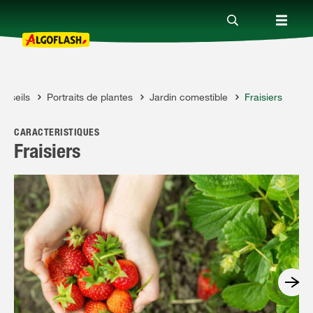
onseils
Portraits de plantes
Jardin comestible
Fraisiers
Nos produits
FLASH
CARACTÉRISTIQUES
Conseils
Fraisiers
Thèmes
Qui sommes-nous ?
Promotions