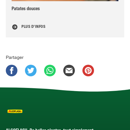
Patates douces
Rem
po
PLUS D’INFOS
Partager