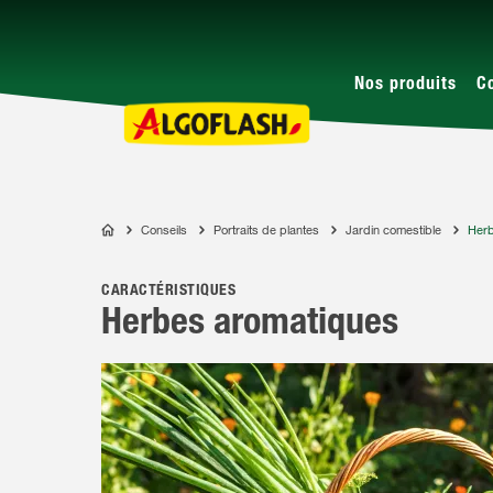
Nos produits
C
Conseils
Portraits de plantes
Jardin comestible
Herb
ALGOFLASH
CARACTÉRISTIQUES
Herbes aromatiques