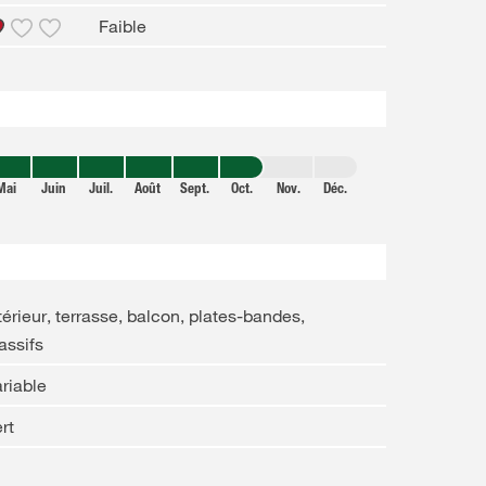
Faible
Mai
Juin
Juil.
Août
Sept.
Oct.
Nov.
Déc.
térieur, terrasse, balcon, plates-bandes,
assifs
riable
rt