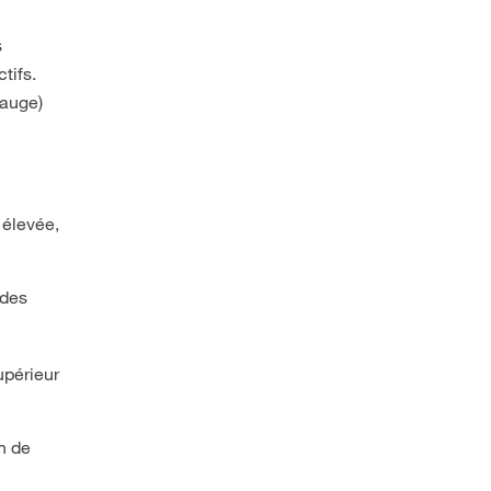
s
tifs.
sauge)
 élevée,
 des
upérieur
n de