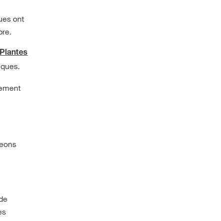
ues ont
bre.
Plantes
iques.
lement
geons
 de
es