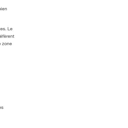
bien
tes. Le
réfèrent
e zone
es