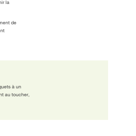
ir la
mment de
ent
quets à un
nt au toucher,