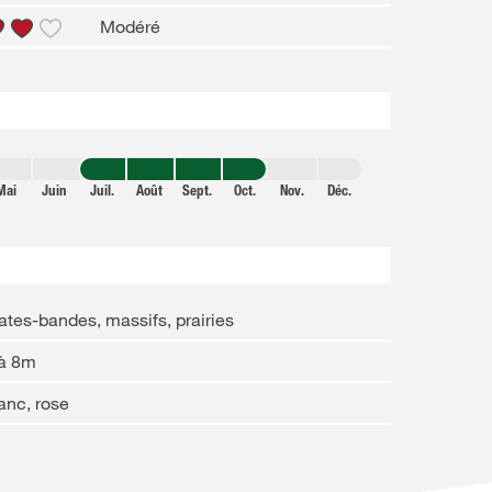
Modéré
Mai
Juin
Juil.
Août
Sept.
Oct.
Nov.
Déc.
ates-bandes, massifs, prairies
 à 8m
anc, rose