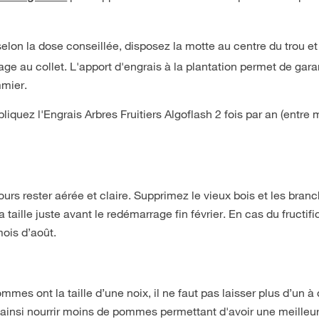
elon la dose conseillée, disposez la motte au centre du trou et
e au collet. L'apport d'engrais à la plantation permet de gara
mmier.
liquez l'Engrais Arbres Fruitiers Algoflash 2 fois par an (entre 
rs rester aérée et claire. Supprimez le vieux bois et les bran
a taille juste avant le redémarrage fin février. En cas du fructifi
mois d’août.
ommes ont la taille d’une noix, il ne faut pas laisser plus d’un à
it ainsi nourrir moins de pommes permettant d'avoir une meilleu