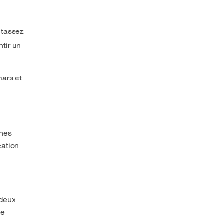
 tassez
ntir un
mars et
ches
cation
 deux
re