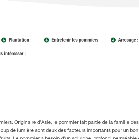
Plantation :
Entretenir les pommiers
Arrosage :
s intéresser :
iers. Originaire d’Asie, le pommier fait partie de la famille des
oup de lumière sont deux des facteurs importants pour un bon
fruits. Le pommier a besoin d’un sol riche, profond, perméable 