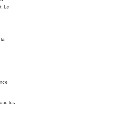
t. Le
 la
ance
 que les