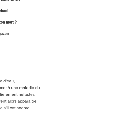
tonte en été
rbant
zon mort ?
 gazon
ue d'eau,
enser à une maladie du
ulièrement néfastes
nt alors apparaître,
e s'il est encore