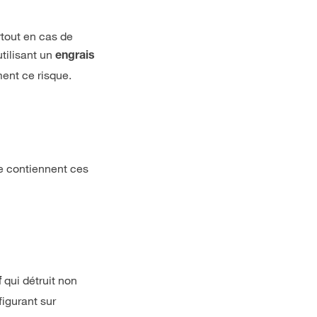
tout en cas de
utilisant un
engrais
ment ce risque.
e contiennent ces
qui détruit non
f
figurant sur