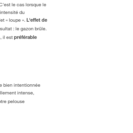
C'est le cas lorsque le
intensité du
et « loupe ».
L'effet de
ultat : le gazon brûle.
 il est
préférable
ée bien intentionnée
illement intense,
votre pelouse