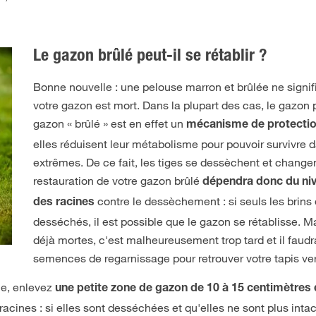
Le gazon brûlé peut-il se rétablir ?
Bonne nouvelle : une pelouse marron et brûlée ne signi
votre gazon est mort. Dans la plupart des cas, le gazon p
gazon « brûlé » est en effet un
mécanisme de protecti
elles réduisent leur métabolisme pour pouvoir survivre 
extrêmes. De ce fait, les tiges se dessèchent et change
restauration de votre gazon brûlé
dépendra donc du niv
contre le dessèchement : si seuls les brins 
des racines
desséchés, il est possible que le gazon se rétablisse. Ma
déjà mortes, c'est malheureusement trop tard et il faudra
semences de regarnissage pour retrouver votre tapis ver
le, enlevez
une petite zone de gazon de 10 à 15 centimètres
cines : si elles sont desséchées et qu'elles ne sont plus intac