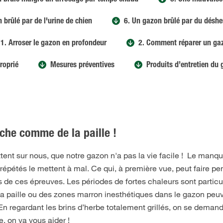
n brûlé malgré un arrosage par temps chaud
3. Une mauvaise 
 brûlé par de l'urine de chien
6. Un gazon brûlé par du déshe
1. Arroser le gazon en profondeur
2. Comment réparer un ga
roprié
Mesures préventives
Produits d’entretien du
che comme de la paille !
tent sur nous, que notre gazon n'a pas la vie facile ! Le manq
 répétés le mettent à mal. Ce qui, à première vue, peut faire p
de ces épreuves. Les périodes de fortes chaleurs sont partic
a paille ou des zones marron inesthétiques dans le gazon peuve
En regardant les brins d’herbe totalement grillés, on se demand
, on va vous aider !