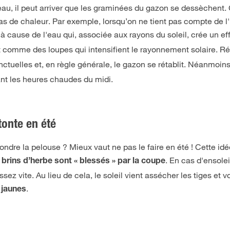
eau, il peut arriver que les graminées du gazon se dessèchent. 
s de chaleur. Par exemple, lorsqu’on ne tient pas compte de l'
 cause de l'eau qui, associée aux rayons du soleil, crée un eff
t comme des loupes qui intensifient le rayonnement solaire. Rés
tuelles et, en règle générale, le gazon se rétablit. Néanmoins,
nt les heures chaudes du midi.
tonte en été
tondre la pelouse ? Mieux vaut ne pas le faire en été ! Cette id
s
. En cas d'ensole
brins d’herbe sont « blessés » par la coupe
sez vite. Au lieu de cela, le soleil vient assécher les tiges et 
.
 jaunes