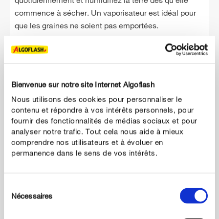
quotidiennement et humidifiez la terre dès qu'elle
commence à sécher. Un vaporisateur est idéal pour
que les graines ne soient pas emportées.
Bienvenue sur notre site Internet Algoflash
Nous utilisons des cookies pour personnaliser le
contenu et répondre à vos intérêts personnels, pour
fournir des fonctionnalités de médias sociaux et pour
analyser notre trafic. Tout cela nous aide à mieux
comprendre nos utilisateurs et à évoluer en
permanence dans le sens de vos intérêts.
4
Retirer le couvercle
Sélection
Nécessaires
du
Dès que les graines ont germé et que les premiers
consentement
cotylédons sont visibles, vous pouvez retirer le