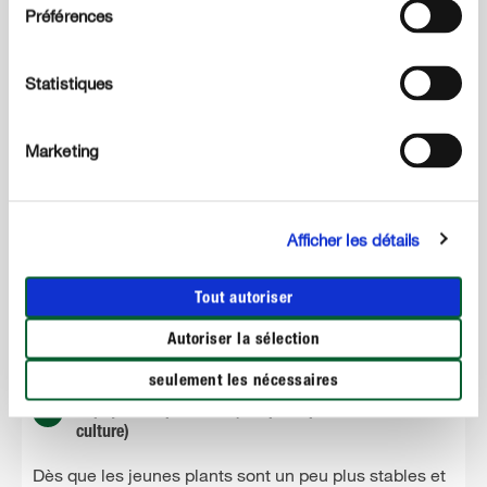
couvercle. Les germes doivent alors continuer à être
Préférences
maintenus humides et il est également important de
leur fournir suffisamment de lumière.
Statistiques
Marketing
Afficher les détails
Tout autoriser
Autoriser la sélection
seulement les nécessaires
5
Repiquer les plantules (en option pour les bacs de
culture)
Dès que les jeunes plants sont un peu plus stables et