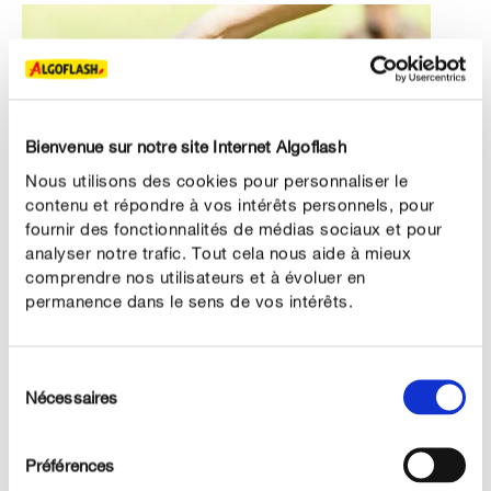
Bienvenue sur notre site Internet Algoflash
Nous utilisons des cookies pour personnaliser le
contenu et répondre à vos intérêts personnels, pour
fournir des fonctionnalités de médias sociaux et pour
analyser notre trafic. Tout cela nous aide à mieux
comprendre nos utilisateurs et à évoluer en
permanence dans le sens de vos intérêts.
7. Épandre de l’engrais à diffusion lente à base de laine
de mouton
Sélection
Nécessaires
du
Un bon apport de nutriments est essentiel pour que les
consentement
plantes de jardin et en pot puissent faire face à la
sécheresse et requièrent moins d’arrosage.
Préférences
Notre
engrais 100% naturel à base de laine de mouton