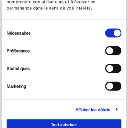
racines si la motte en est envahie. Coupez les racines
comprendre nos utilisateurs et à évoluer en
permanence dans le sens de vos intérêts.
épaisses de longueur excessive pour stimuler une
nouvelle croissance de la plante. Éliminez totalement
les racines abîmées ou desséchées.
Sélection
Nécessaires
du
consentement
Préférences
Statistiques
Marketing
Afficher les détails
3
Installez la plante dans le nouveau pot
Remplissez le nouveau pot avec du terreau universel
Tout autoriser