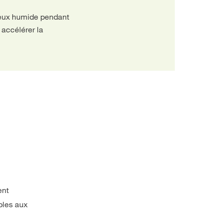
iceux humide pendant
 accélérer la
ent
ables aux