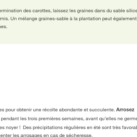
ermination des carottes, laissez les graines dans du sable sil
emis. Un mélange graines-sable à la plantation peut également
nes.
ttes pour obtenir une récolte abondante et succulente.
Arrosez
n pendant les trois premières semaines, avant qu’elles ne germ
les noyer ! Des précipitations régulières en été sont très favor
menter les arrosages en cas de sécheresse.