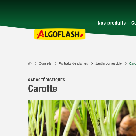
Nos produits
C
Conseils
Portraits de plantes
Jardin comestible
Caro
ALGOFLASH
CARACTÉRISTIQUES
Carotte