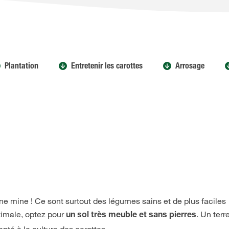
Plantation
Entretenir les carottes
Arrosage
ne mine ! Ce sont surtout des légumes sains et de plus faciles
timale, optez pour
. Un terr
un sol très meuble et sans pierres
pté à la culture des carottes.