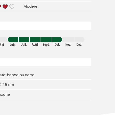
Modéré
Mai
Juin
Juil.
Août
Sept.
Oct.
Nov.
Déc.
ate-bande ou serre
 à 15 cm
ucune