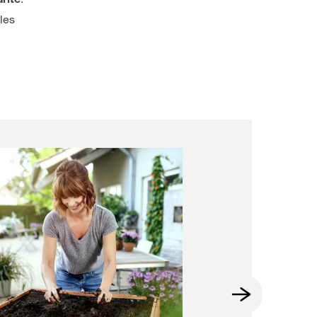
rité
les