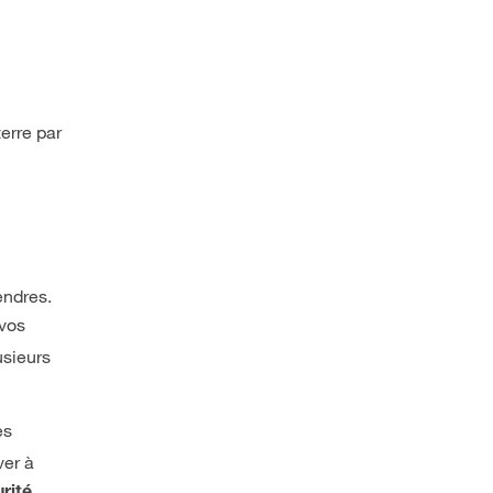
terre par
endres.
 vos
usieurs
es
ver à
.