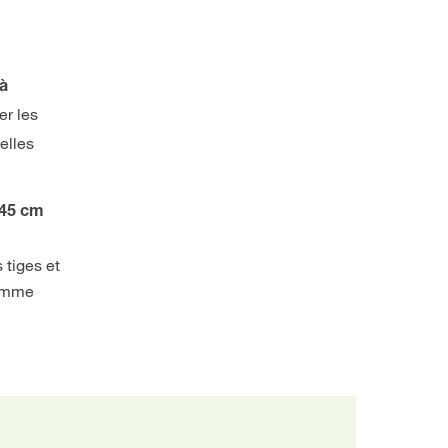
 à
er les
elles
 45 cm
 tiges et
mme