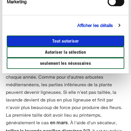
conseille d'utiliser un engrais liquide à action rapide.
Marketing
Vous avez planté votre plante en bac ? Utilisez un
engrais liquide que vous appliquerez environ toutes les
quatre semaines pendant la période de floraison. Le
Afficher les détails
printemps suivant, la lavande papillon appréciera un
nouvel apport d'engrais ou de terreau frais.
Tout autoriser
Autoriser la sélection
Tailler la lavande papillon
Pour que votre lavande papillon reste vigoureuse après
seulement les nécessaires
quelques années, nous vous conseillons de la tailler
chaque année. Comme pour d'autres arbustes
méditerranéens, les parties inférieures de la plante
peuvent devenir ligneuses. Si elle n'est pas taillée, la
lavande devient de plus en plus ligneuse et finit par
n'avoir plus beaucoup de force pour produire des fleurs.
La première taille doit avoir lieu au printemps,
généralement le cas
. À l'aide d'un sécateur,
en mars
. Il est toutefois