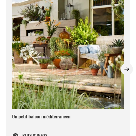
Un petit balcon méditerranéen
Amé
de 