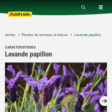
 de plantes
Plantes de terrasse et balcon
Lavande papillon
Nos produits
CARACTÉRISTIQUES
Conseils
Lavande papillon
Thèmes
Qui sommes-nous ?
Promotions