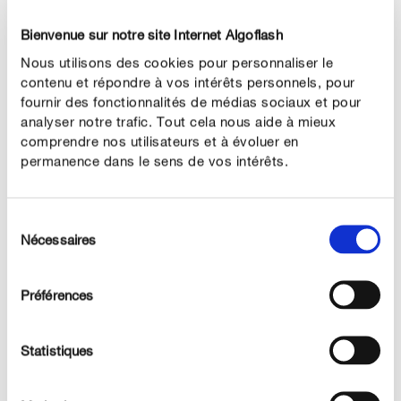
. Si l'eau du robinet est particulièrement
peu calcaire
calcaire dans votre région, on vous conseille de la filtrer
Bienvenue sur notre site Internet Algoflash
au préalable. La lavande papillon
appréciera toujours
Nous utilisons des cookies pour personnaliser le
.
contenu et répondre à vos intérêts personnels, pour
mieux l'eau de pluie
fournir des fonctionnalités de médias sociaux et pour
analyser notre trafic. Tout cela nous aide à mieux
Fertiliser la lavande papillon
comprendre nos utilisateurs et à évoluer en
En ce qui concerne la fertilisation, la lavande papillon
permanence dans le sens de vos intérêts.
est également très
en raison de ses
facile à entretenir
origines. Les sols sablonneux des côtes
Sélection
méditerranéennes ne contiennent pas beaucoup
Nécessaires
du
d'éléments nutritifs, ses besoins sont donc plutôt faibles.
consentement
Si vous avez utilisé un terreau contenant de l'engrais ou
Préférences
un engrais longue durée pour plantes à fleurs lors de la
plantation, la lavande papillon sera satisfaite. Ce n'est
Statistiques
qu'
après la taille en été, lorsqu'elle repousse, qu'elle
. On vous
appréciera un nouvel apport de nutriments