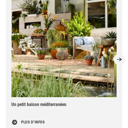
Un petit balcon méditerranéen
Amé
de 
PLUS D’INFOS