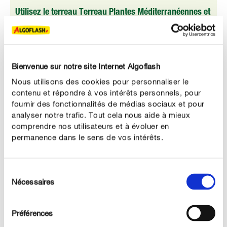
Utilisez le terreau Terreau Plantes Méditerranéennes et
Agrumes Algoflash
Les plantes méditerranéennes profitent des minéraux
argileux contenus dans ce terreau : ils permettent le
Bienvenue sur notre site Internet Algoflash
stockage et la bonne libération des nutriments tout en
Nous utilisons des cookies pour personnaliser le
régulant le taux d'humidité.
contenu et répondre à vos intérêts personnels, pour
fournir des fonctionnalités de médias sociaux et pour
analyser notre trafic. Tout cela nous aide à mieux
comprendre nos utilisateurs et à évoluer en
permanence dans le sens de vos intérêts.
ENTRETENIR CORRECTEMENT
Entretenir un bougainvillier
Sélection
Nécessaires
Entretien : voici comment procéder (arrosage, fertilisation,
du
rempotage)
consentement
1. À quelle fréquence faut-il arroser les bougainvilliers ?
Préférences
Un bougainvillier a besoin de
, sinon la