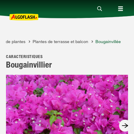
its de plantes
Plantes de terrasse et balcon
Bougainvillée
Nos produits
CARACTÉRISTIQUES
Conseils
Bougainvillier
Thèmes
Qui sommes-nous ?
Promotions