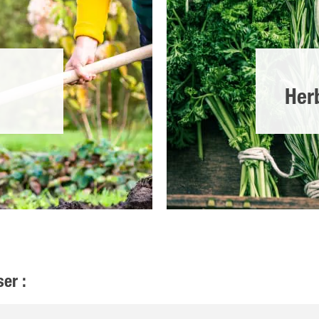
Her
er :