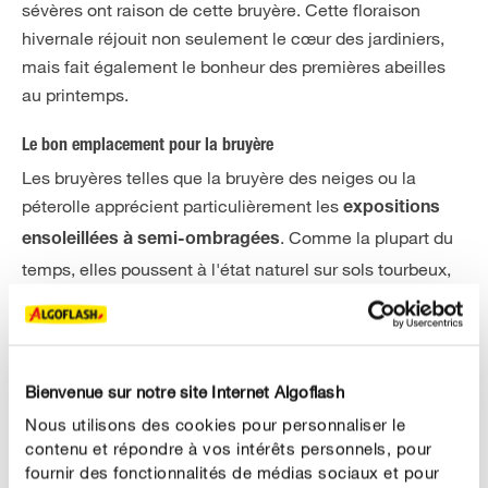
sévères ont raison de cette bruyère. Cette floraison
hivernale réjouit non seulement le cœur des jardiniers,
mais fait également le bonheur des premières abeilles
au printemps.
Le bon emplacement pour la bruyère
Les bruyères telles que la bruyère des neiges ou la
péterolle apprécient particulièrement les
expositions
. Comme la plupart du
ensoleillées à semi-ombragées
temps, elles poussent à l'état naturel sur sols tourbeux,
elles ont besoin d’une
terre légèrement acide et
pour prospérer. Il est préférable de reproduire
sableuse
un substrat naturel pour plantes acidophiles tel que
la
terre de bruyère Algoflash
. Celui-ci pourra être encore
Bienvenue sur notre site Internet Algoflash
un peu ameubli avec du sable. Si vous souhaitez cultiver
Nous utilisons des cookies pour personnaliser le
la bruyère comme une annuelle à l’automne ou en hiver,
contenu et répondre à vos intérêts personnels, pour
fournir des fonctionnalités de médias sociaux et pour
un
terreau universel
suffit, car la plante a déjà ralenti sa