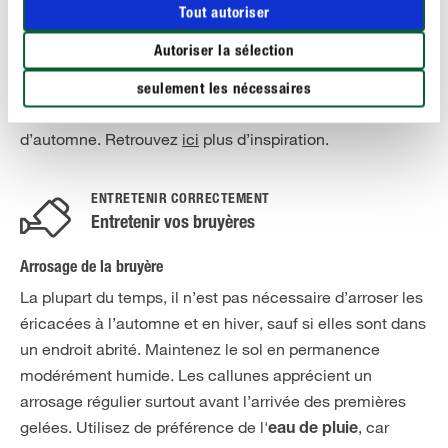
Tout autoriser
la
terre de bruyère Algoflash
.
Autoriser la sélection
Les callunes sont particulièrement élégantes plantées
en groupe pour former un grand tapis fleuri. Elles se
seulement les nécessaires
marient également parfaitement avec d'autres fleurs
d’automne. Retrouvez
ici
plus d’inspiration.
ENTRETENIR CORRECTEMENT
Entretenir vos bruyères
Arrosage de la bruyère
La plupart du temps, il n’est pas nécessaire d’arroser les
éricacées à l’automne et en hiver, sauf si elles sont dans
un endroit abrité. Maintenez le sol en permanence
modérément humide. Les callunes apprécient un
arrosage régulier surtout avant l’arrivée des premières
gelées. Utilisez de préférence de l'
, car
eau de pluie