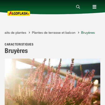
ortraits de plantes
Plantes de terrasse et balcon
Bruyères
Nos produits
CARACTÉRISTIQUES
Conseils
Bruyères
Thèmes
Qui sommes-nous ?
Promotions