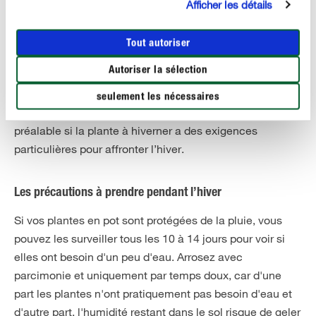
Des températures comprises entre cinq et dix degrés
Afficher les détails
sont optimales pour la plupart des plantes de balcon
sensibles au gel. Toutefois, il existe quelques
Tout autoriser
exceptions. Les Fuchsias, par exemple, peuvent
Autoriser la sélection
supporter des températures allant jusqu'à trois degrés,
tandis que les Palmiers aiment être maintenus entre huit
seulement les nécessaires
et quinze degrés. Il est donc conseillé de s'informer au
préalable si la plante à hiverner a des exigences
particulières pour affronter l’hiver.
Les précautions à prendre pendant l’hiver
Si vos plantes en pot sont protégées de la pluie, vous
pouvez les surveiller tous les 10 à 14 jours pour voir si
elles ont besoin d'un peu d'eau. Arrosez avec
parcimonie et uniquement par temps doux, car d'une
part les plantes n'ont pratiquement pas besoin d'eau et
d'autre part, l'humidité restant dans le sol risque de geler