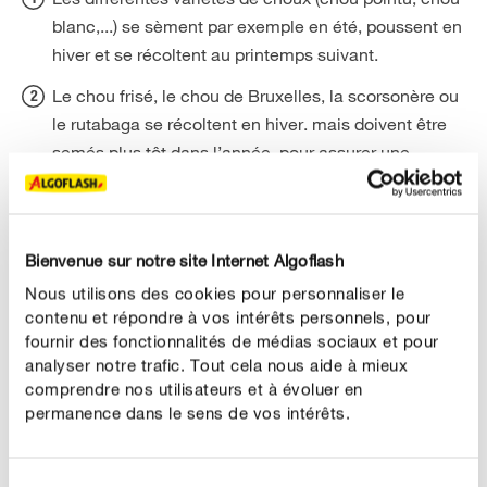
blanc,...) se sèment par exemple en été, poussent en
hiver et se récoltent au printemps suivant.
Le chou frisé, le chou de Bruxelles, la scorsonère ou
le rutabaga se récoltent en hiver. mais doivent être
semés plus tôt dans l’année, pour assurer une
récolte durant la saison froide.
La mâche et le cresson d’hiver peuvent être encore
semés en septembre ou octobre pour une récolte la
Bienvenue sur notre site Internet Algoflash
même année.
Nous utilisons des cookies pour personnaliser le
contenu et répondre à vos intérêts personnels, pour
L’ail au potager peut aussi être planté en hiver, mais
fournir des fonctionnalités de médias sociaux et pour
pour les récoltes du printemps suivant.
analyser notre trafic. Tout cela nous aide à mieux
comprendre nos utilisateurs et à évoluer en
Vous vous demandez quelles plantes peuvent être
permanence dans le sens de vos intérêts.
cultivées dans votre jardin ou dans vos carrés potagers ?
Pas de soucis, nous sommes là pour vous aider à y voir
plus clair. Nous vous avons concocté ci-après un petit
Sélection