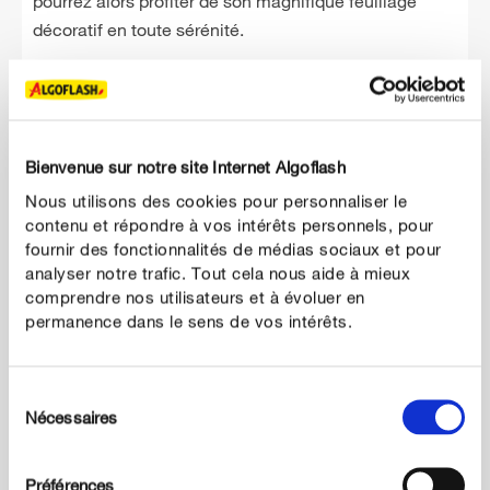
pourrez alors profiter de son magnifique feuillage
décoratif en toute sérénité.
Bienvenue sur notre site Internet Algoflash
Nous utilisons des cookies pour personnaliser le
contenu et répondre à vos intérêts personnels, pour
fournir des fonctionnalités de médias sociaux et pour
analyser notre trafic. Tout cela nous aide à mieux
comprendre nos utilisateurs et à évoluer en
permanence dans le sens de vos intérêts.
4
Le palmier Areca
Sélection
Bonne nouvelle, cette variété incontournable de
Nécessaires
du
palmier est inoffensive pour vos chats et vos chiens.
consentement
Vous pourrez créer une véritable jungle d’intérieur
Préférences