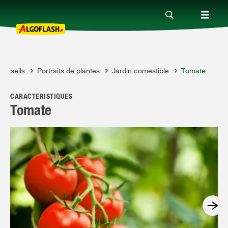
Conseils
Portraits de plantes
Jardin comestible
Tomate
Nos produits
OFLASH
CARACTÉRISTIQUES
Conseils
Tomate
Thèmes
Qui sommes-nous ?
Promotions