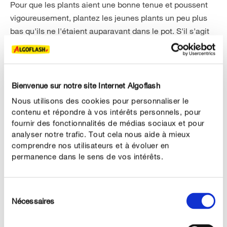
Pour que les plants aient une bonne tenue et poussent
vigoureusement, plantez les jeunes plants un peu plus
bas qu'ils ne l'étaient auparavant dans le pot. S'il s'agit
d'une plante greffée, le point de greffage doit toujours
rester visible au-dessus du sol. S'il s'agit de tomates
hautes, elles ont besoin d'un support pour qu'elles ne se
plient pas au cours de l'été. Tuteurez les plants de
Bienvenue sur notre site Internet Algoflash
tomates avec un piquet en bois ou un tuteur spiral en
Nous utilisons des cookies pour personnaliser le
acier.
contenu et répondre à vos intérêts personnels, pour
fournir des fonctionnalités de médias sociaux et pour
Les plants de tomate ont besoin de beaucoup d’air et de
analyser notre trafic. Tout cela nous aide à mieux
lumière. Ne les plantez pas trop près les uns des autres,
comprendre nos utilisateurs et à évoluer en
permanence dans le sens de vos intérêts.
au risque de les affaiblir et de provoquer des maladies.
Plantez donc les tomates à une distance d'environ 60
centimètres les unes des autres et laissez environ 80
Sélection
centimètres entre les rangées.
Nécessaires
du
consentement
Le mildiou peut s'installer dans le sol du jardin et