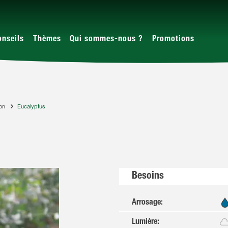
onseils
Thèmes
Qui sommes-nous ?
Promotions
con
Eucalyptus
Besoins
Arrosage
:
Lumière
: