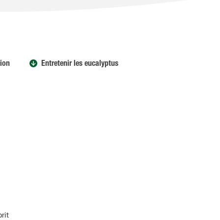
tion
Entretenir les eucalyptus
rit