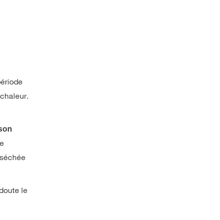
période
 chaleur.
ison
ge
esséchée
edoute le