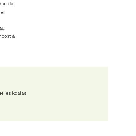
lume de
re
eau
mpost à
et les koalas