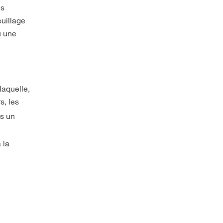
es
euillage
u une
laquelle,
rs, les
ns un
 la