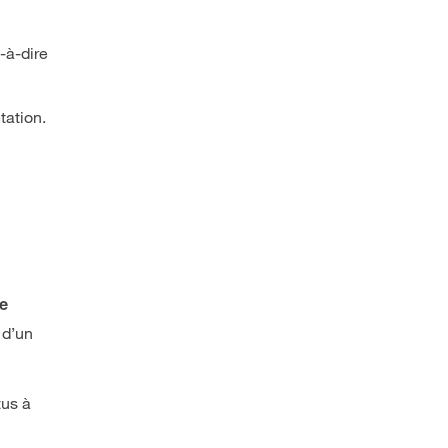
-à-dire
tation.
de
 d’un
tus à