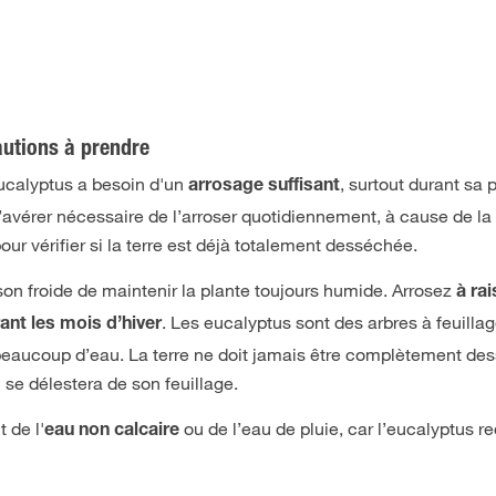
autions à prendre
 eucalyptus a besoin d'un
, surtout durant sa 
arrosage suffisant
 s’avérer nécessaire de l’arroser quotidiennement, à cause de la
our vérifier si la terre est déjà totalement desséchée.
son froide de maintenir la plante toujours humide. Arrosez
à ra
. Les eucalyptus sont des arbres à feuilla
ant les mois d’hiver
t beaucoup d’eau. La terre ne doit jamais être complètement d
 se délestera de son feuillage.
 de l'
ou de l’eau de pluie, car l’eucalyptus r
eau non calcaire