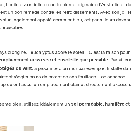
t, l'huile essentielle de cette plante originaire d’Australie et d
est un bon remède contre les refroidissements. Avec son joli f
calyptus, également appelé gommier bleu, est par ailleurs deven
plébiscitée.
d'origine, l’eucalyptus adore le soleil ! C’est la raison pour 
. Par ailleu
emplacement aussi sec et ensoleillé que possible
, à proximité d’un mur par exemple. Installé da
otégés du vent
sistant réagira en se délestant de son feuillage. Les espèces
 apprécient aussi un emplacement clair et directement exposé à
sente bien, utilisez idéalement un
sol perméable, humifère et