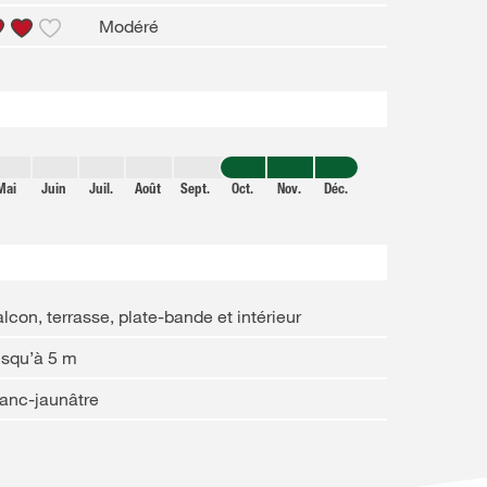
Modéré
Mai
Juin
Juil.
Août
Sept.
Oct.
Nov.
Déc.
lcon, terrasse, plate-bande et intérieur
usqu’à 5 m
anc-jaunâtre