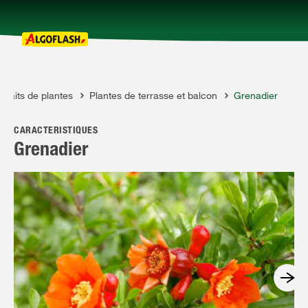
rtraits de plantes
Plantes de terrasse et balcon
Grenadier
Nos produits
CARACTÉRISTIQUES
Conseils
Grenadier
Thèmes
Qui sommes-nous ?
Promotions